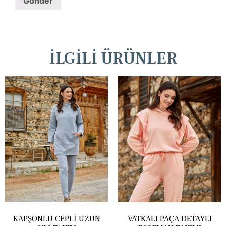
İLGILI ÜRÜNLER
KAPŞONLU CEPLI UZUN
VATKALI PAÇA DETAYLI